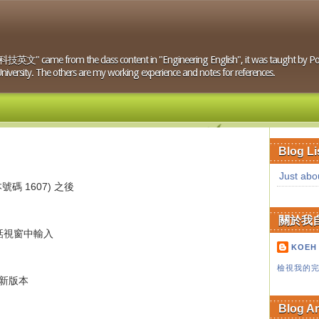
技英文" came from the class content in "Engineering English", it was taught by Porf
versity. The others are my working experience and notes for references.
Blog Li
Just abo
本號碼 1607) 之後
關於我
對話視窗中輸入
KOEH
檢視我的
更新版本
Blog A