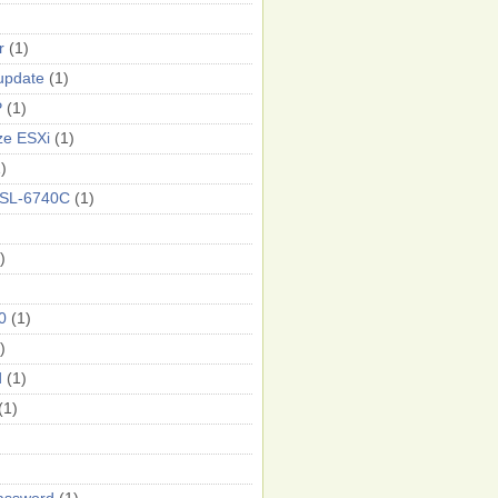
r
(1)
update
(1)
P
(1)
ze ESXi
(1)
)
DSL-6740C
(1)
)
0
(1)
)
d
(1)
(1)