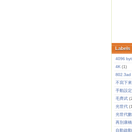
Labels
4096 byt
4K
(1)
802.3ad
不寫下來
手動設定
毛齊武
(
光世代
(
光世代數
再別康橋
自動啟動