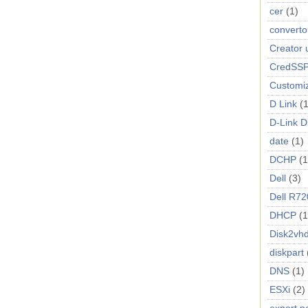
cer
(1)
converto
Creator 
CredSS
Customi
D Link
(1
D-Link 
date
(1)
DCHP
(1
Dell
(3)
Dell R72
DHCP
(1
Disk2vh
diskpart
DNS
(1)
ESXi
(2)