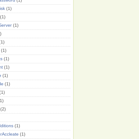
assword
(1)
isk
(1)
(1)
-Server
(1)
)
(1)
(1)
ts
(1)
nt
(1)
e
(1)
de
(1)
(1)
1)
(2)
ditions
(1)
rAccleate
(1)