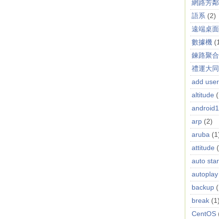
網路芳鄰
語系
(2)
遠端桌面
數據機
(
鍊路聚合
禮運大同
add user
altitude
(
android
arp
(2)
aruba
(1
attitude
auto star
autoplay
backup
(
break
(1
CentOS