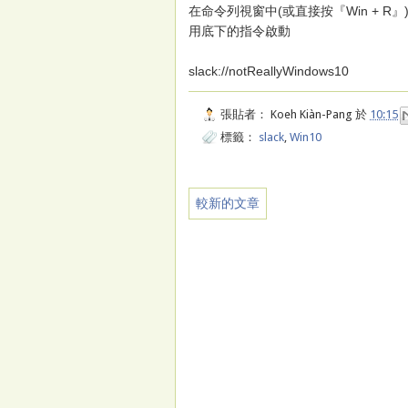
在命令列視窗中(或直接按『Win + R』
用底下的指令啟動
slack://notReallyWindows10
張貼者：
Koeh Kiàn-Pang
於
10:15
標籤：
slack
,
Win10
較新的文章