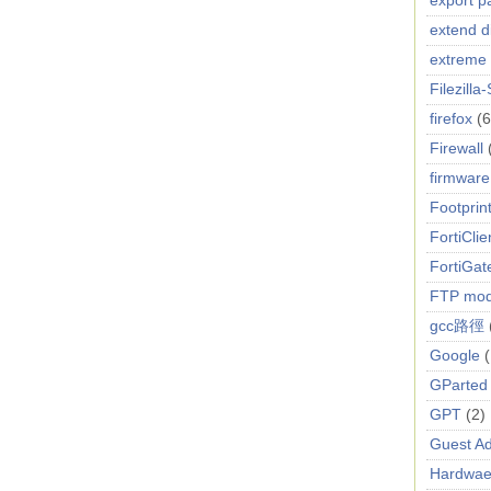
export p
extend d
extreme
Filezilla
firefox
(6
Firewall
firmware
Footprin
FortiClie
FortiGat
FTP mo
gcc路徑
Google
(
GParted
GPT
(2)
Guest Ad
Hardwae