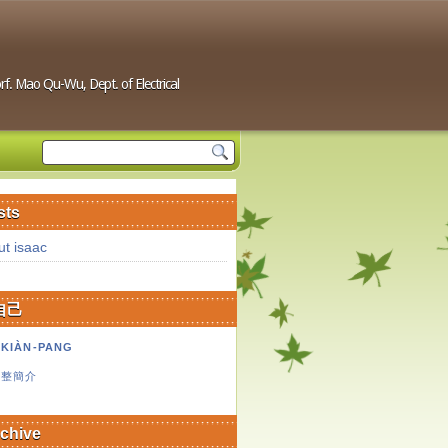
. Mao Qu-Wu, Dept. of Electrical
sts
ut isaac
自己
 KIÀN-PANG
完整簡介
rchive