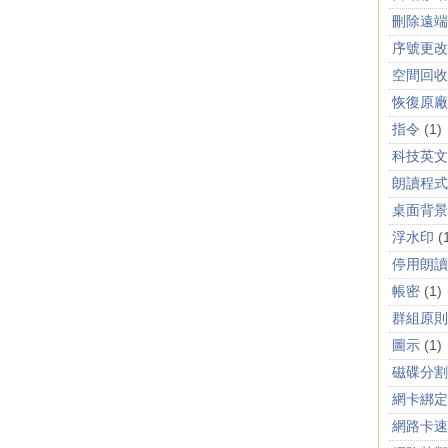
刪除遠端桌
序號更改
空間回收
恢復原廠
指令
(1)
科技英文
朗讀程式
桌面背景
浮水印
(
停用朗讀
帳密
(1)
群組原則
圖示
(1)
磁碟分割
網卡綁定
網路卡速